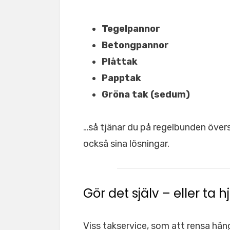
Tegelpannor
Betongpannor
Plåttak
Papptak
Gröna tak (sedum)
…så tjänar du på regelbunden övers
också sina lösningar.
Gör det själv – eller ta h
Viss takservice, som att rensa häng