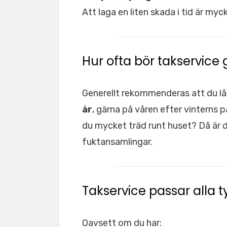
Att laga en liten skada i tid är myc
Hur ofta bör takservice 
Generellt rekommenderas att du lå
år
, gärna på våren efter vinterns p
du mycket träd runt huset? Då är det
fuktansamlingar.
Takservice passar alla t
Oavsett om du har: