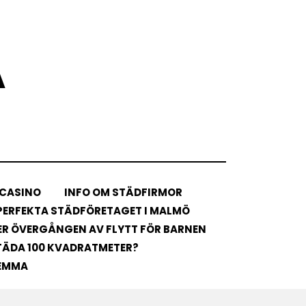
A
 CASINO
INFO OM STÄDFIRMOR
 PERFEKTA STÄDFÖRETAGET I MALMÖ
ER ÖVERGÅNGEN AV FLYTT FÖR BARNEN
STÄDA 100 KVADRATMETER?
HEMMA