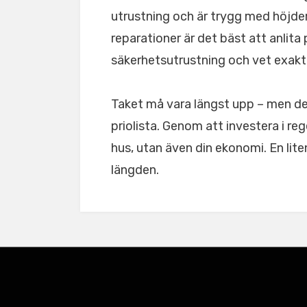
utrustning och är trygg med höjder
reparationer är det bäst att anlita 
säkerhetsutrustning och vet exakt 
Taket må vara längst upp – men de
priolista. Genom att investera i re
hus, utan även din ekonomi. En liten 
längden.