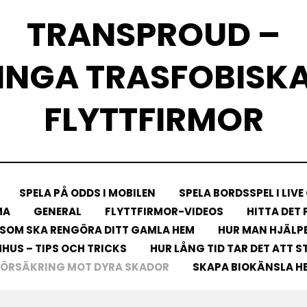
TRANSPROUD –
INGA TRASFOBISK
FLYTTFIRMOR
SPELA PÅ ODDS I MOBILEN
SPELA BORDSSPEL I LIVE
MA
GENERAL
FLYTTFIRMOR-VIDEOS
HITTA DET
A SOM SKA RENGÖRA DITT GAMLA HEM
HUR MAN HJÄLP
US – TIPS OCH TRICKS
HUR LÅNG TID TAR DET ATT 
FÖRSÄKRING MOT DYRA SKADOR
SKAPA BIOKÄNSLA 