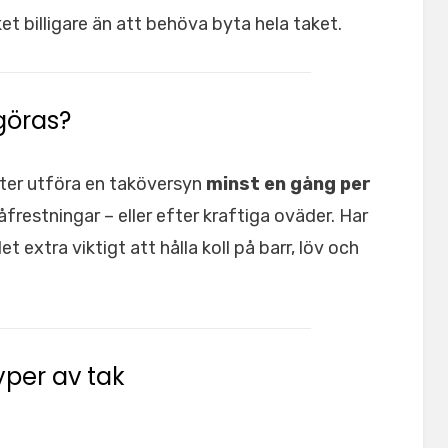
ket billigare än att behöva byta hela taket.
göras?
ter utföra en taköversyn
minst en gång per
åfrestningar – eller efter kraftiga oväder. Har
 extra viktigt att hålla koll på barr, löv och
yper av tak