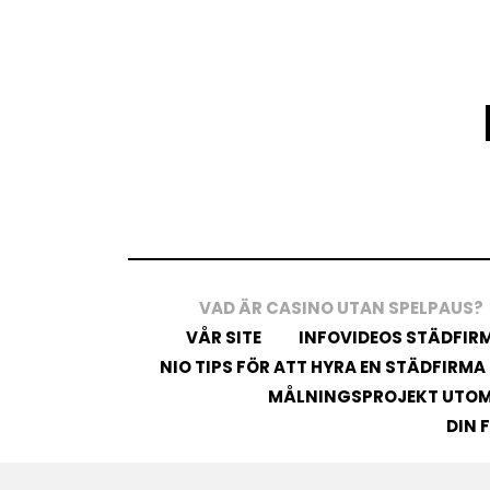
Skip
to
content
VAD ÄR CASINO UTAN SPELPAUS?
VÅR SITE
INFOVIDEOS STÄDFIR
NIO TIPS FÖR ATT HYRA EN STÄDFIRM
MÅLNINGSPROJEKT UTOMH
DIN 