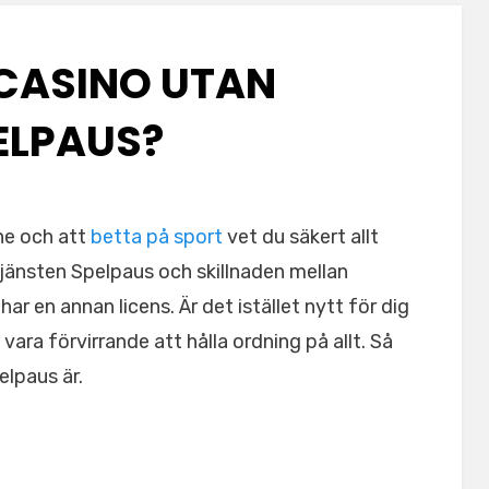
CASINO UTAN
ELPAUS?
ine och att
betta på sport
vet du säkert allt
jänsten Spelpaus och skillnaden mellan
r en annan licens. Är det istället nytt för dig
vara förvirrande att hålla ordning på allt. Så
elpaus är.