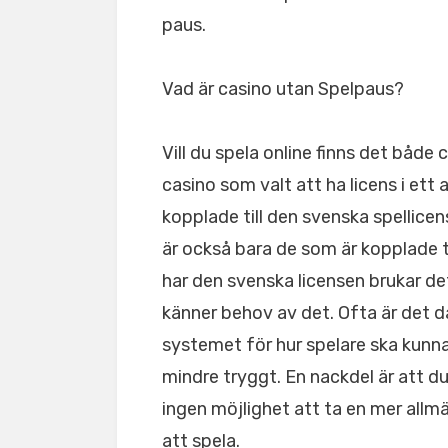
paus.
Vad är casino utan Spelpaus?
Vill du spela online finns det båd
casino som valt att ha licens i ett 
kopplade till den svenska spellice
är också bara de som är kopplade t
har den svenska licensen brukar de
känner behov av det. Ofta är det då
systemet för hur spelare ska kunna
mindre tryggt. En nackdel är att du
ingen möjlighet att ta en mer allm
att spela.