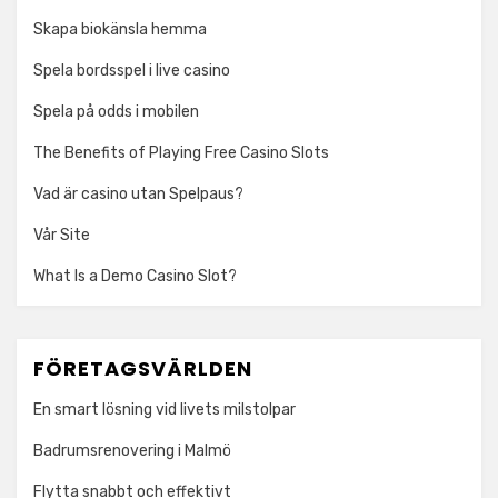
Skapa biokänsla hemma
Spela bordsspel i live casino
Spela på odds i mobilen
The Benefits of Playing Free Casino Slots
Vad är casino utan Spelpaus?
Vår Site
What Is a Demo Casino Slot?
FÖRETAGSVÄRLDEN
En smart lösning vid livets milstolpar
Badrumsrenovering i Malmö
Flytta snabbt och effektivt