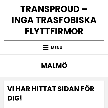
Skip
TRANSPROUD –
to
content
INGA TRASFOBISKA
FLYTTFIRMOR
MENU
TAG
:
MALMÖ
VI HAR HITTAT SIDAN FÖR
DIG!