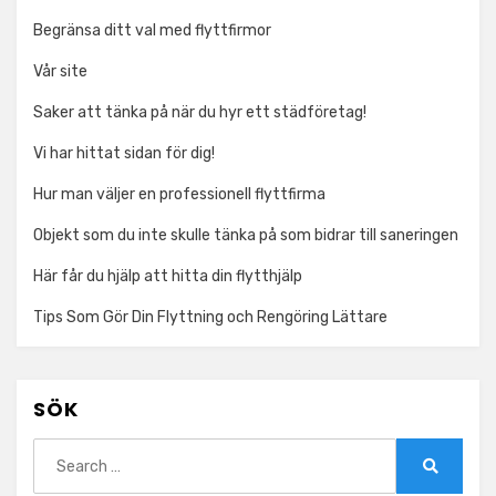
Begränsa ditt val med flyttfirmor
Vår site
Saker att tänka på när du hyr ett städföretag!
Vi har hittat sidan för dig!
Hur man väljer en professionell flyttfirma
Objekt som du inte skulle tänka på som bidrar till saneringen
Här får du hjälp att hitta din flytthjälp
Tips Som Gör Din Flyttning och Rengöring Lättare
SÖK
Search
for:
Search